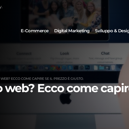
y.
E-Commerce
Digital Marketing
Sviluppo & Desi
WEB? ECCO COME CAPIRE SE IL PREZZO È GIUSTO.
o web? Ecco come capire 