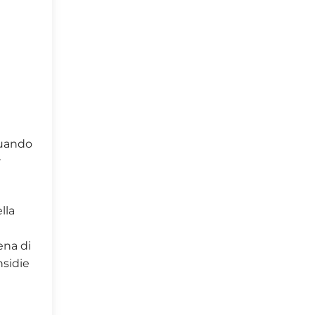
quando
r
lla
ena di
sidie