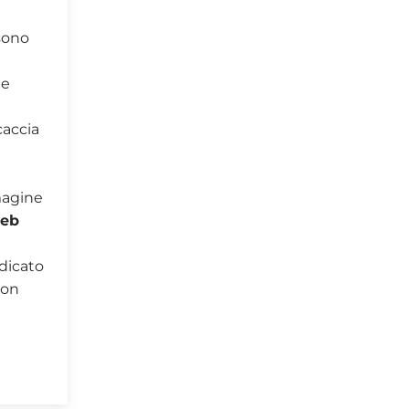
ssono
te
caccia
magine
eb
edicato
con