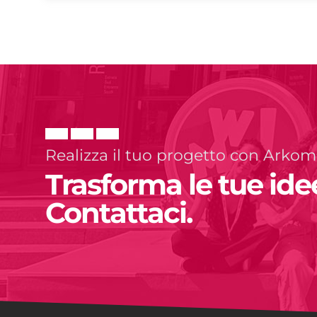
Realizza il tuo progetto con Arko
Trasforma le tue idee
Contattaci.