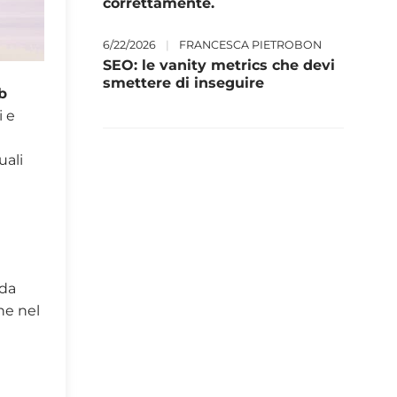
correttamente.
6/22/2026
|
FRANCESCA PIETROBON
SEO: le vanity metrics che devi
smettere di inseguire
b
i e
uali
ida
he nel