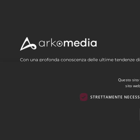
Con una profonda conoscenza delle ultime tendenze digi
crescere e a raggiungere i loro obiettivi di marketing i
Questo sito 
sito web
STRETTAMENTE NECESS
Digital Agency
Portfolio
Blog
Contattaci
Privacy Policy