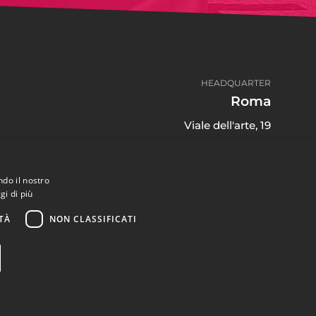
HEADQUARTER
Roma
Viale dell'arte, 19
00144 Roma Italy
(+39) 06 91 71 4135
ndo il nostro
gi di più
TÀ
NON CLASSIFICATI
Arkomedia S.r.l. - P.IVA: 13236941004
©2026. All Rights Reserved