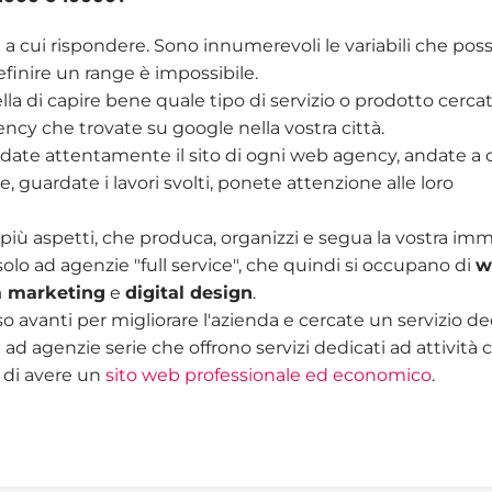
i a cui rispondere. Sono innumerevoli le variabili che po
efinire un range è impossibile.
ella di capire bene quale tipo di servizio o prodotto cerca
ency che trovate su google nella vostra città.
ardate attentamente il sito di ogni web agency, andate a 
e, guardate i lavori svolti, ponete attenzione alle loro
più aspetti, che produca, organizzi e segua la vostra im
olo ad agenzie "full service", che quindi si occupano di
w
a marketing
e
digital design
.
o avanti per migliorare l'azienda e cercate un servizio d
d agenzie serie che offrono servizi dedicati ad attività 
di avere un
sito web professionale ed economico
.