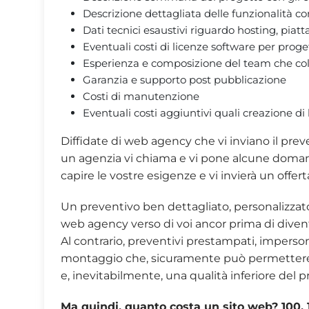
Descrizione dettagliata delle funzionalità c
Dati tecnici esaustivi riguardo hosting, pia
Eventuali costi di licenze software per prog
Esperienza e composizione del team che col
Garanzia e supporto post pubblicazione
Costi di manutenzione
Eventuali costi aggiuntivi quali creazione di 
Diffidate di web agency che vi inviano il pr
un agenzia vi chiama e vi pone alcune doman
capire le vostre esigenze e vi invierà un offer
Un preventivo ben dettagliato, personalizzato
web agency verso di voi ancor prima di divent
Al contrario, preventivi prestampati, impersonal
montaggio che, sicuramente può permettere 
e, inevitabilmente, una qualità inferiore del p
Ma quindi, quanto costa un sito web? 100,