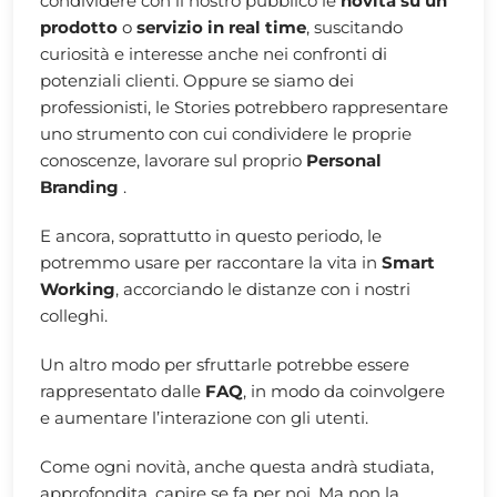
condividere con il nostro pubblico le
novità su un
prodotto
o
servizio in real time
, suscitando
curiosità e interesse anche nei confronti di
potenziali clienti. Oppure se siamo dei
professionisti, le Stories potrebbero rappresentare
uno strumento con cui condividere le proprie
conoscenze, lavorare sul proprio
Personal
Branding
.
E ancora, soprattutto in questo periodo, le
potremmo usare per raccontare la vita in
Smart
Working
, accorciando le distanze con i nostri
colleghi.
Un altro modo per sfruttarle potrebbe essere
rappresentato dalle
FAQ
, in modo da coinvolgere
e aumentare l’interazione con gli utenti.
Come ogni novità, anche questa andrà studiata,
approfondita, capire se fa per noi. Ma non la