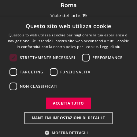
Roma
Viale dell'arte, 19
00144 Roma Italy
Questo sito web utilizza cookie
(+39) 06 91 71 4135
Questo sito web utilizza i cookie per migliorare la tua esperienza di
navigazione. Utilizzando il nostro sito web acconsenti a tutti i cookie
in conformità con la nostra policy per i cookie.
Leggi di più
STRETTAMENTE NECESSARI
PERFORMANCE
Digital Agency
TARGETING
FUNZIONALITÀ
Portfolio
Blog
NON CLASSIFICATI
Contattaci
ACCETTA TUTTO
Privacy Policy
Cookie Policy
MANTIENI IMPOSTAZIONI DI DEFAULT
MOSTRA DETTAGLI
Arkomedia S.r.l. - P.IVA: 13236941004