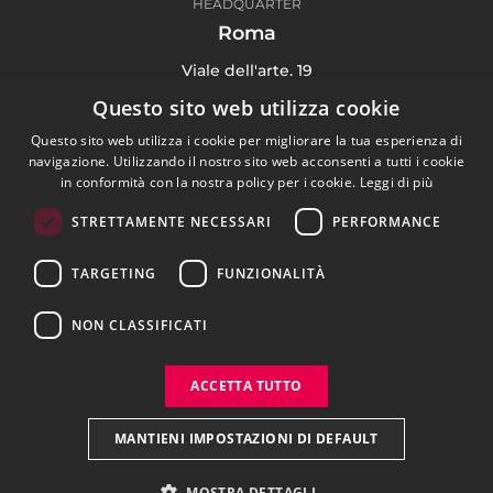
HEADQUARTER
Roma
Viale dell'arte, 19
00144 Roma Italy
Questo sito web utilizza cookie
(+39) 06 91 71 4135
Questo sito web utilizza i cookie per migliorare la tua esperienza di
navigazione. Utilizzando il nostro sito web acconsenti a tutti i cookie
in conformità con la nostra policy per i cookie.
Leggi di più
STRETTAMENTE NECESSARI
PERFORMANCE
Digital Agency
TARGETING
FUNZIONALITÀ
Portfolio
Blog
NON CLASSIFICATI
Contattaci
ACCETTA TUTTO
Privacy Policy
Cookie Policy
MANTIENI IMPOSTAZIONI DI DEFAULT
MOSTRA DETTAGLI