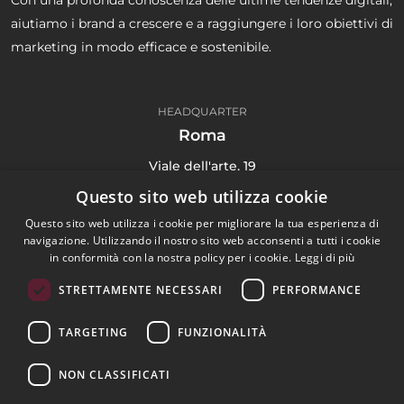
aiutiamo i brand a crescere e a raggiungere i loro obiettivi di
marketing in modo efficace e sostenibile.
HEADQUARTER
Roma
Viale dell'arte, 19
00144 Roma Italy
Questo sito web utilizza cookie
(+39) 06 91 71 4135
Questo sito web utilizza i cookie per migliorare la tua esperienza di
navigazione. Utilizzando il nostro sito web acconsenti a tutti i cookie
in conformità con la nostra policy per i cookie.
Leggi di più
STRETTAMENTE NECESSARI
PERFORMANCE
Digital Agency
TARGETING
FUNZIONALITÀ
Portfolio
Blog
NON CLASSIFICATI
Contattaci