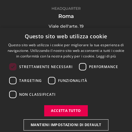
HEADQUARTER
Roma
Viale dell'arte, 19
00144 Roma Italy
Questo sito web utilizza cookie
(+39) 06 91 71 4135
Questo sito web utilizza i cookie per migliorare la tua esperienza di
navigazione. Utilizzando il nostro sito web acconsenti a tutti i cookie
in conformità con la nostra policy per i cookie.
Leggi di più
STRETTAMENTE NECESSARI
PERFORMANCE
Digital Agency
TARGETING
FUNZIONALITÀ
Portfolio
Blog
NON CLASSIFICATI
Contattaci
ACCETTA TUTTO
Privacy Policy
Cookie Policy
MANTIENI IMPOSTAZIONI DI DEFAULT