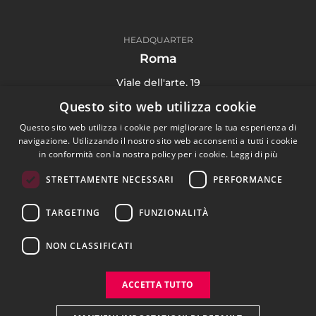
HEADQUARTER
Roma
Viale dell'arte, 19
00144 Roma Italy
Questo sito web utilizza cookie
(+39) 06 91 71 4135
Questo sito web utilizza i cookie per migliorare la tua esperienza di
navigazione. Utilizzando il nostro sito web acconsenti a tutti i cookie
in conformità con la nostra policy per i cookie.
Leggi di più
STRETTAMENTE NECESSARI
PERFORMANCE
Digital Agency
TARGETING
FUNZIONALITÀ
Portfolio
Blog
NON CLASSIFICATI
Contattaci
ACCETTA TUTTO
Privacy Policy
Cookie Policy