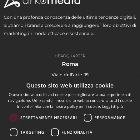
Con una profonda conoscenza delle ultime tendenze digitali,
aiutiamo i brand a crescere e a raggiungere i loro obiettivi di
marketing in modo efficace e sostenibile.
HEADQUARTER
Roma
Viale dell'arte, 19
00144 Roma Italy
Questo sito web utilizza cookie
(+39) 06 91 71 4135
Questo sito web utilizza i cookie per migliorare la tua esperienza di
navigazione. Utilizzando il nostro sito web acconsenti a tutti i cookie
in conformità con la nostra policy per i cookie.
Leggi di più
STRETTAMENTE NECESSARI
PERFORMANCE
Digital Agency
TARGETING
FUNZIONALITÀ
Portfolio