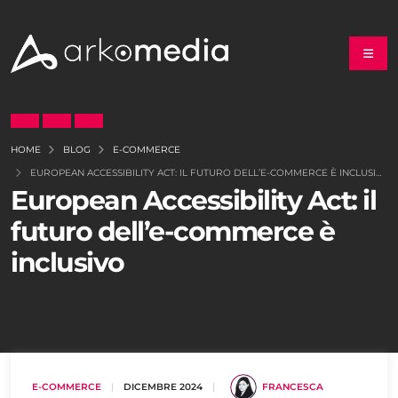
HOME
BLOG
E-COMMERCE
EUROPEAN ACCESSIBILITY ACT: IL FUTURO DELL’E-COMMERCE È INCLUSIVO
European Accessibility Act: il
futuro dell’e-commerce è
inclusivo
E-COMMERCE
|
DICEMBRE 2024
|
FRANCESCA