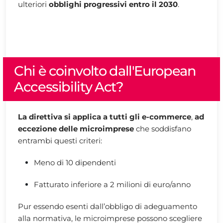
ulteriori
obblighi progressivi entro il 2030
.
Chi è coinvolto dall'European
Accessibility Act?
La direttiva si applica a tutti gli e-commerce
,
ad
eccezione delle microimprese
che soddisfano
entrambi questi criteri:
Meno di 10 dipendenti
Fatturato inferiore a 2 milioni di euro/anno
Pur essendo esenti dall’obbligo di adeguamento
alla normativa, le microimprese possono scegliere