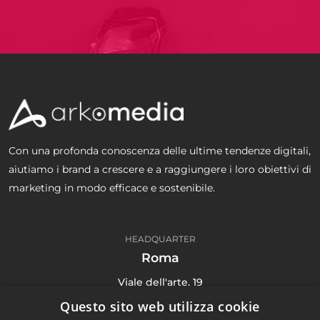
Con una profonda conoscenza delle ultime tendenze digitali,
aiutiamo i brand a crescere e a raggiungere i loro obiettivi di
marketing in modo efficace e sostenibile.
HEADQUARTER
Roma
Viale dell'arte, 19
00144 Roma Italy
Questo sito web utilizza cookie
(+39) 06 91 71 4135