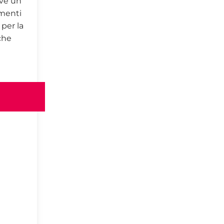
ove un
umenti
per la
che