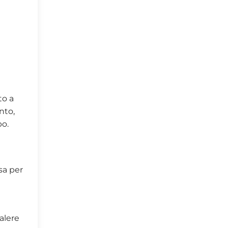
to a
nto,
po.
sa per
alere